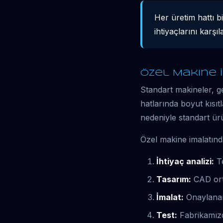
Her üretim hattı b
ihtiyaçlarını karş
Özel Makine İ
Standart makineler, ge
hatlarında boyut kısıt
nedeniyle standart ü
Özel makine imalatında
İhtiyaç analizi:
Te
Tasarım:
CAD orta
İmalat:
Onaylanan 
Test:
Fabrikamızda