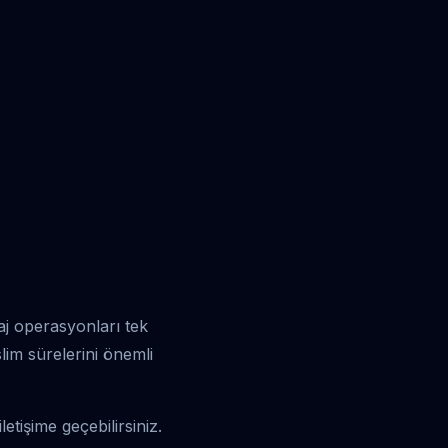
j operasyonları tek
slim sürelerini önemli
etişime geçebilirsiniz.