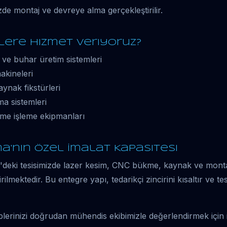
zde montaj ve devreye alma gerçekleştirilir.
lere Hizmet Veriyoruz?
 ve buhar üretim sistemleri
akineleri
ynak fikstürleri
a sistemleri
eme işleme ekipmanları
a'nın Özel İmalat Kapasitesi
eki tesisimizde lazer kesim, CNC bükme, kaynak ve monta
irilmektedir. Bu entegre yapı, tedarikçi zincirini kısaltır ve te
eplerinizi doğrudan mühendis ekibimizle değerlendirmek için il