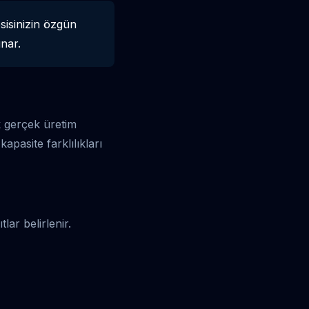
sisinizin özgün
unar.
ak gerçek üretim
apasite farklılıkları
lar belirlenir.