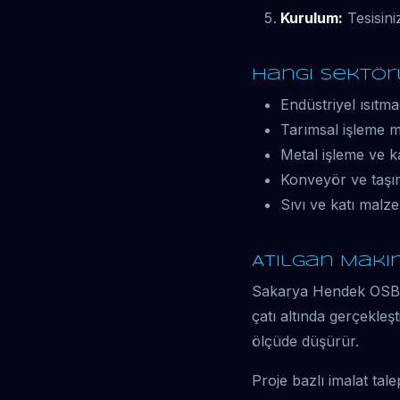
Kurulum:
Tesisini
Hangi Sektör
Endüstriyel ısıtma
Tarımsal işleme m
Metal işleme ve ka
Konveyör ve taşım
Sıvı ve katı malz
Atılgan Makin
Sakarya Hendek OSB'd
çatı altında gerçekleşt
ölçüde düşürür.
Proje bazlı imalat tal