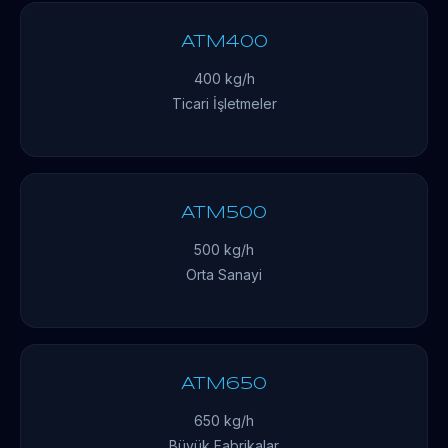
ATM400
400 kg/h
Ticari İşletmeler
ATM500
500 kg/h
Orta Sanayi
ATM650
650 kg/h
Büyük Fabrikalar