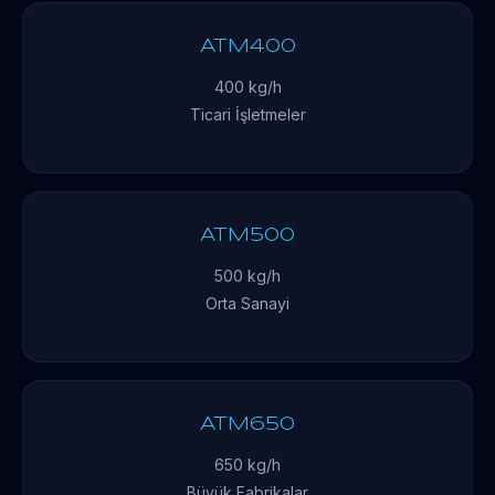
ATM400
400 kg/h
Ticari İşletmeler
ATM500
500 kg/h
Orta Sanayi
ATM650
650 kg/h
Büyük Fabrikalar