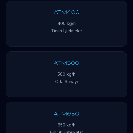
ATM400
400 kg/h
Ticari İşletmeler
ATM500
500 kg/h
Orta Sanayi
ATM650
650 kg/h
Büyük Fabrikalar