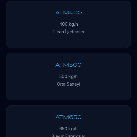
ATM400
400 kg/h
Ticari İşletmeler
ATM500
500 kg/h
Orta Sanayi
ATM650
650 kg/h
Büyük Fabrikalar