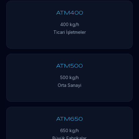
ATM400
400 kg/h
Ticari İşletmeler
ATM500
500 kg/h
Orta Sanayi
ATM650
650 kg/h
Büyük Fabrikalar