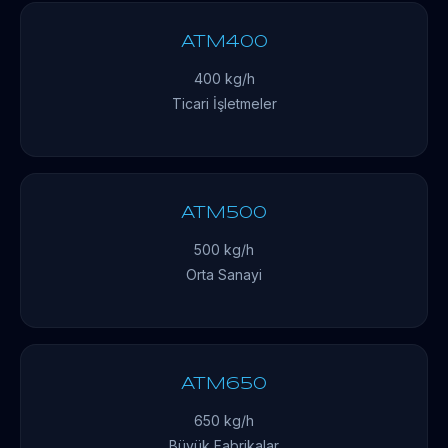
ATM400
400 kg/h
Ticari İşletmeler
ATM500
500 kg/h
Orta Sanayi
ATM650
650 kg/h
Büyük Fabrikalar