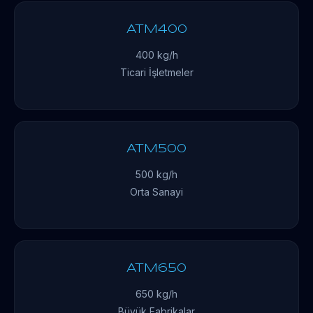
ATM400
400 kg/h
Ticari İşletmeler
ATM500
500 kg/h
Orta Sanayi
ATM650
650 kg/h
Büyük Fabrikalar